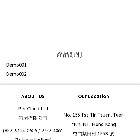
產品類別
Demo001
Demo002
ABOUT US
Our Location
Pet Cloud Ltd
No. 155 Tsz Tin Tsuen, Tuen
寵園有限公司
Mun, NT, Hong Kong
(852) 9124-0606 / 9752-4061
屯門紫田村 155B 號