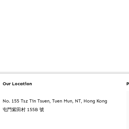
Our Location
P
No. 155 Tsz Tin Tsuen, Tuen Mun, NT, Hong Kong
屯門紫田村 155B 號