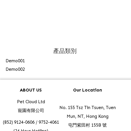
產品類別
Demo001
Demo002
ABOUT US
Our Location
Pet Cloud Ltd
No. 155 Tsz Tin Tsuen, Tuen
寵園有限公司
Mun, NT, Hong Kong
(852) 9124-0606 / 9752-4061
屯門紫田村 155B 號