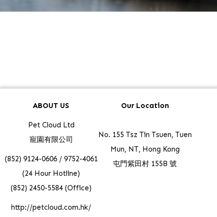
ABOUT US
Our Location
Pet Cloud Ltd
No. 155 Tsz Tin Tsuen, Tuen
寵園有限公司
Mun, NT, Hong Kong
(852) 9124-0606 / 9752-4061
屯門紫田村 155B 號
(24 Hour Hotline)
(852) 2450-5584 (Office)
http://petcloud.com.hk/